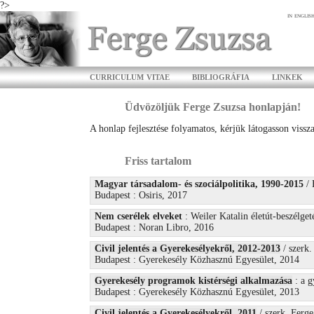
?>
in englis
curriculum vitae
bibliográfia
linkek
Üdvözöljük Ferge Zsuzsa honlapján!
A honlap fejlesztése folyamatos, kérjük látogasson vissza
Friss tartalom
Magyar társadalom- és szociálpolitika, 1990-2015
/ 
Budapest : Osiris, 2017
Nem cserélek elveket
: Weiler Katalin életút-beszélget
Budapest : Noran Libro, 2016
Civil jelentés a Gyerekesélyekről, 2012-2013
/ szerk.
Budapest : Gyerekesély Közhasznú Egyesület, 2014
Gyerekesély programok kistérségi alkalmazása
: a g
Budapest : Gyerekesély Közhasznú Egyesület, 2013
Civil jelentés a Gyerekesélyekről, 2011
/ szerk. Ferg