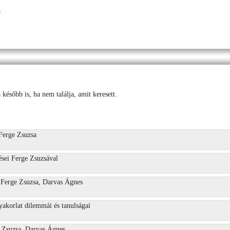
h
 később is, ha nem találja, amit keresett.
Ferge Zsuzsa
ései Ferge Zsuzsával
 Ferge Zsuzsa, Darvas Ágnes
yakorlat dilemmái és tanulságai
e Zsuzsa, Darvas Ágnes